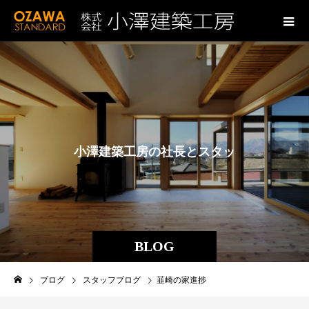
小
澤
建
築
工
房
の
社
長
と
ス
タ
ッ
フ
の
ブ
ロ
グ
BLOG
ブログ
スタッフブログ
韮崎の家進捗