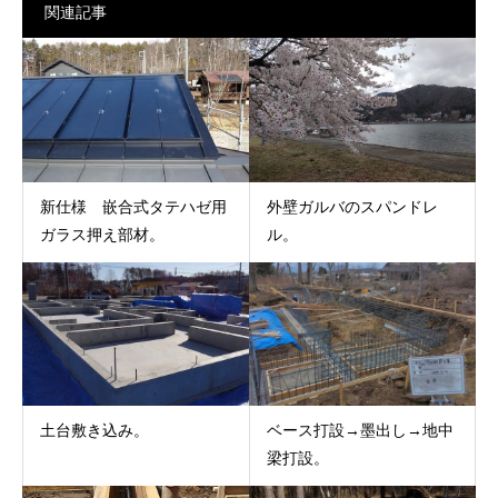
関連記事
新仕様 嵌合式タテハゼ用
外壁ガルバのスパンドレ
ガラス押え部材。
ル。
土台敷き込み。
ベース打設→墨出し→地中
梁打設。