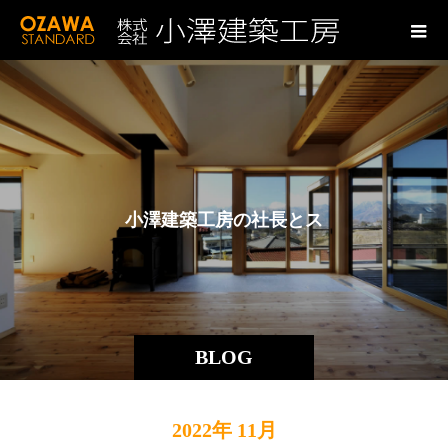
小
澤
建
築
工
房
の
社
長
と
ス
タ
ッ
フ
BLOG
2022年 11月