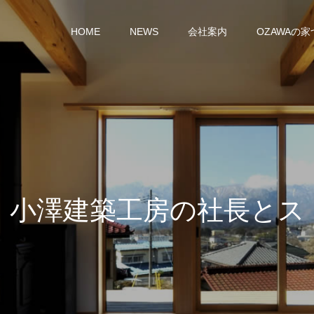
HOME
NEWS
会社案内
OZAWAの
築
工
房
の
社
長
と
ス
タ
ッ
フ