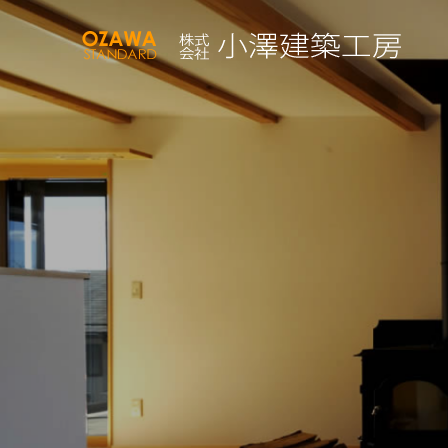
小
澤
建