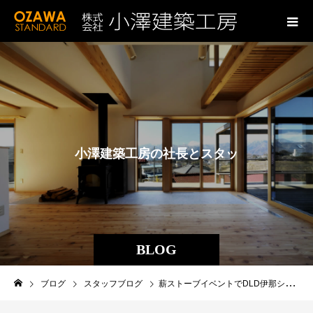
小
澤
建
築
工
房
の
社
長
と
ス
タ
ッ
フ
の
ブ
ロ
BLOG
ブログ
スタッフブログ
薪ストーブイベントでDLD伊那ショールームに行ってきました。