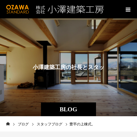
小
澤
建
築
工
房
の
社
長
と
ス
タ
ッ
フ
の
ブ
ロ
グ
BLOG
ブログ
スタッフブログ
豊平の上棟式。