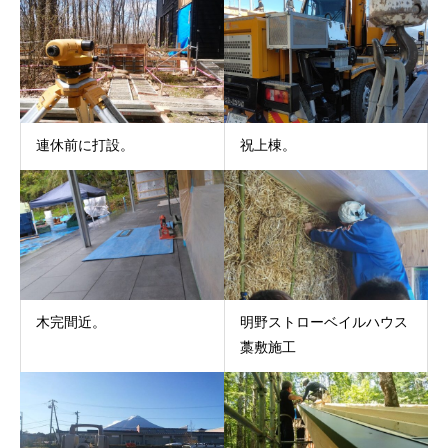
祝上棟。
連休前に打設。
木完間近。
明野ストローベイルハウス
藁敷施工