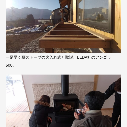
一足早く薪ストーブの火入れ式と取説、LEDA社のアンゴラ
500。