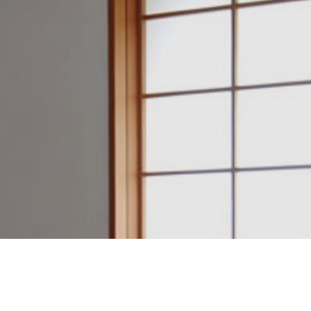
日本のいい家を作ろう。
建築設計・施工例一覧
アクセスマップ
電話をかける