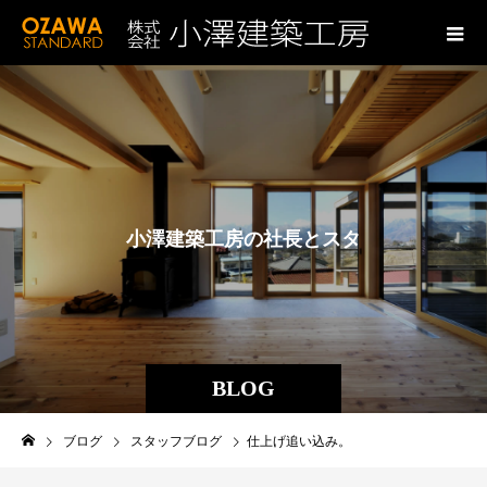
小
澤
建
築
工
房
の
社
長
と
ス
タ
ッ
フ
の
ブ
BLOG
ブログ
スタッフブログ
仕上げ追い込み。