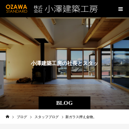
小
澤
建
築
工
房
の
社
長
と
ス
タ
ッ
フ
の
ブ
ロ
グ
BLOG
ブログ
スタッフブログ
新ガラス押え金物。