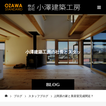
小
澤
建
築
工
房
の
社
長
と
ス
タ
ッ
フ
の
ブ
ロ
グ
BLOG
ブログ
スタッフブログ
上阿原の家と美容室完成間近？