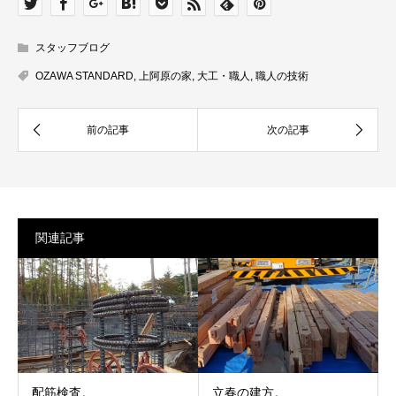
スタッフブログ
OZAWA STANDARD
,
上阿原の家
,
大工・職人
,
職人の技術
関連記事
配筋検査。
立春の建方。