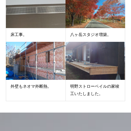
床工事。
八ヶ岳スタジオ増築。
外壁もネオマ外断熱。
明野ストローベイルの家竣
工いたしました。