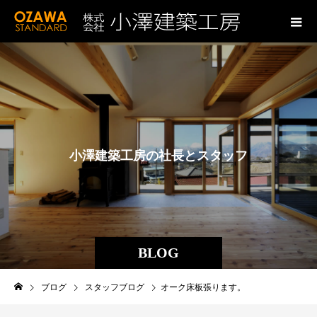
小
澤
建
築
工
房
の
社
長
と
ス
タ
ッ
フ
の
ブ
ロ
グ
BLOG
ブログ
スタッフブログ
オーク床板張ります。