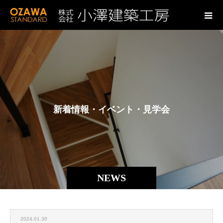
新
着
情
報
・
イ
ベ
ン
ト
・
見
学
会
NEWS
2024.01.30