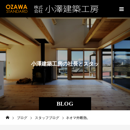
小
澤
建
築
工
房
の
社
長
と
ス
タ
ッ
フ
の
ブ
ロ
グ
BLOG
ブログ
スタッフブログ
ネオマ外断熱。