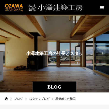
小
澤
建
築
工
房
の
社
長
と
ス
タ
ッ
フ
の
ブ
ロ
グ
BLOG
ブログ
スタッフブログ
屋根ポリカ施工