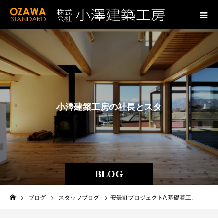
小
澤
建
築
工
房
の
社
長
と
ス
タ
ッ
フ
の
ブ
ロ
BLOG
ブログ
スタッフブログ
安曇野プロジェクトA 基礎着工。