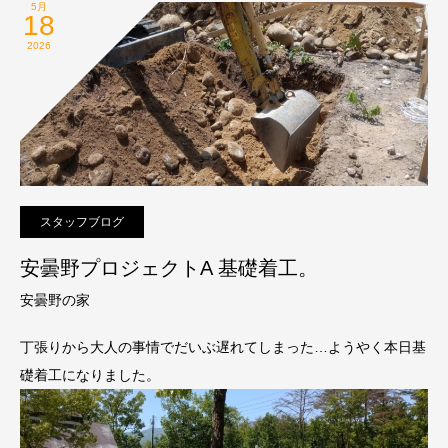
5月
18
2026
スタッフブログ
安曇野プロジェクトA 基礎着工。
安曇野の家
丁張りから大人の事情でだいぶ遅れてしまった…ようやく本日基
礎着工になりました。