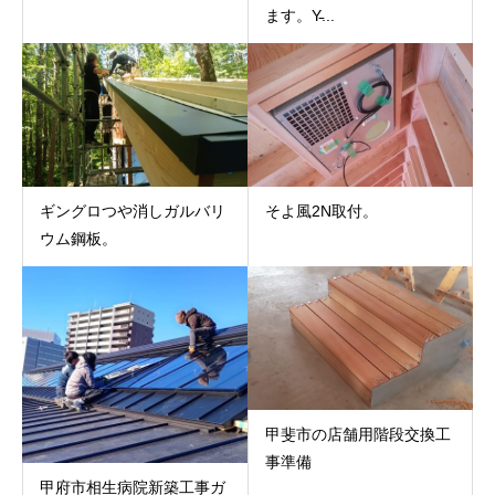
ます。Y̵...
ギングロつや消しガルバリ
そよ風2N取付。
ウム鋼板。
甲斐市の店舗用階段交換工
事準備
甲府市相生病院新築工事ガ