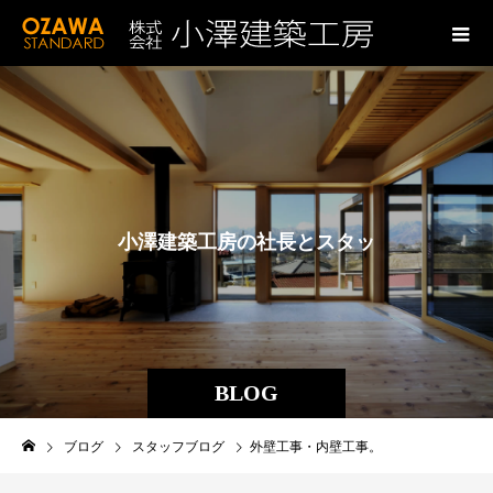
小
澤
建
築
工
房
の
社
長
と
ス
タ
ッ
フ
の
ブ
ロ
グ
BLOG
ブログ
スタッフブログ
外壁工事・内壁工事。