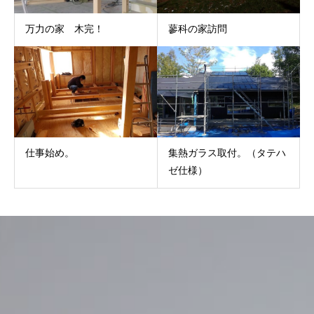
万力の家 木完！
蓼科の家訪問
仕事始め。
集熱ガラス取付。（タテハ
ゼ仕様）