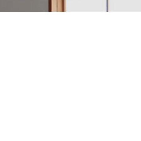
建築設計・施工例一覧
アクセスマップ
電話をかける
日本のいい家を作ろう。