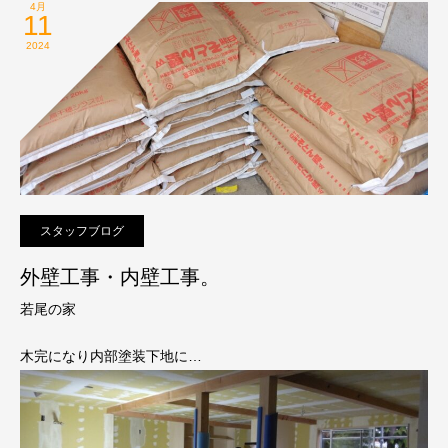
4月
11
2024
スタッフブログ
外壁工事・内壁工事。
若尾の家
木完になり内部塗装下地に…