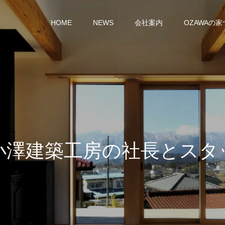
HOME
NEWS
会社案内
OZAWAの
築
工
房
の
社
長
と
ス
タ
ッ
フ