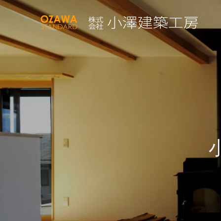
小
澤
建