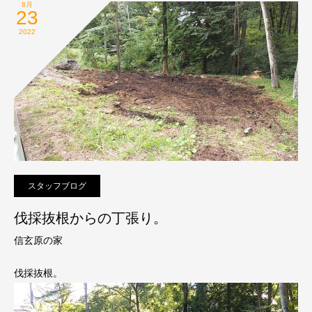
8月
23
2022
スタッフブログ
伐採抜根からの丁張り。
信玄原の家
伐採抜根。