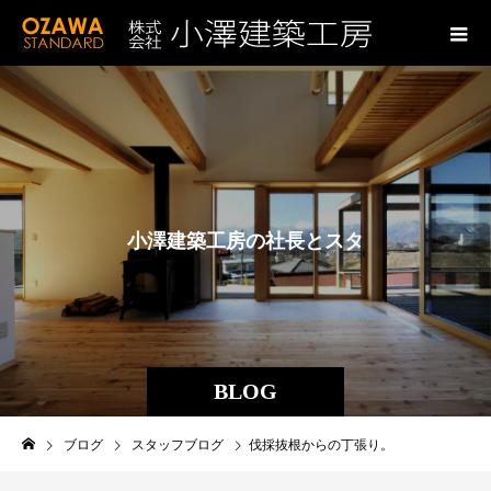
小
澤
建
築
工
房
の
社
長
と
ス
タ
ッ
フ
の
ブ
BLOG
ブログ
スタッフブログ
伐採抜根からの丁張り。