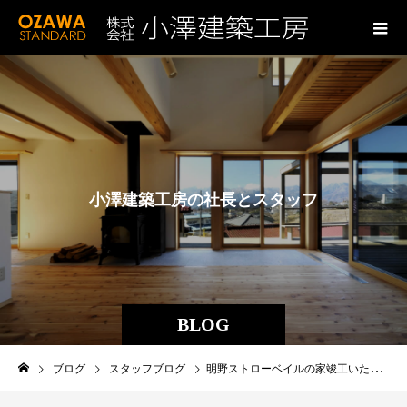
小
澤
建
築
工
房
の
社
長
と
ス
タ
ッ
フ
の
ブ
ロ
グ
BLOG
ブログ
スタッフブログ
明野ストローベイルの家竣工いたしました。