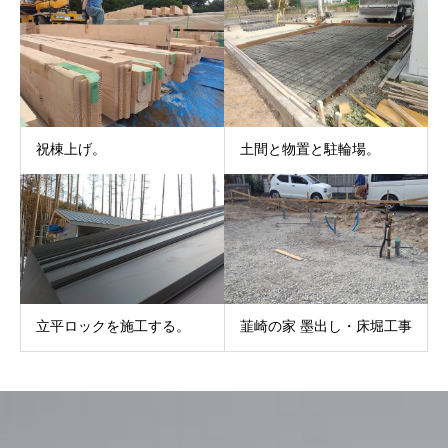
祝棟上げ。
土間と物置と駐輪場。
立平ロックを施工する。
韮崎の家 墨出し・床堀工事