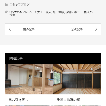
スタッフブログ
OZAWA STANDARD
,
大工・職人
,
施工実績
,
現場レポート
,
職人の
技術
関連記事
祝お引き渡し！
身延古民家の家