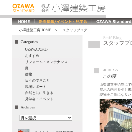
小澤建築工房HOME
＞ スタッフブログ
Staff Blog
Categories
スタッフブ
OZAWAの思い
おすすめ
リフォーム・メンテナンス
庭
2019.07.27
建物
この度
日々のできごと
山梨県立美術館にて
現場レポート
展示の内容を少し掲
自然と共に生きる
現物をご覧になりた
見学会・イベント
Archives