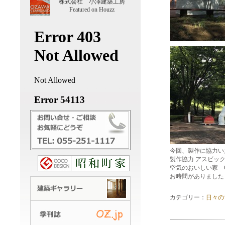
株式会社 小澤建築工房
Featured on Houzz
今回、製作に協力い
製作協力 アスビッ
空気のおいしい家 OZ
お時間がありました
カテゴリー：
日々の