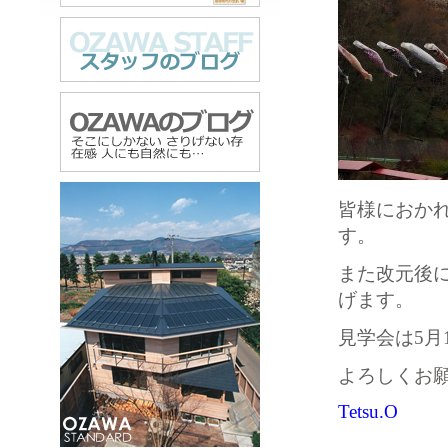
皆様におか
す。
また改元後
げます。
見学会は5月
よろしくお
Tetsu.O