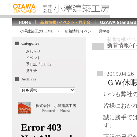
小澤建築工房HOME
＞ 新着情報/イベント・見学会
新着情報/イ
Categories
新着情報/
おしらせ
イベント
季刊誌『OZ.jp』
見学会
2019.04.26
Archives
ＧＷ休
いつも弊社
皆様におか
株式会社 小澤建築工房
Featured on Houzz
誠に勝手で
す。
下記の日程