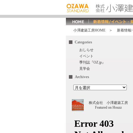
小澤建築工房HOME
＞ 新着情報/
Categories
おしらせ
イベント
季刊誌『OZ.jp』
見学会
Archives
株式会社 小澤建築工房
Featured on Houzz