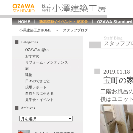
小澤建築工房HOME
＞ スタッフブログ
Staff Blog
Categories
スタッフブ
OZAWAの思い
おすすめ
リフォーム・メンテナンス
庭
2019.01.18
建物
宝町の
日々のできごと
現場レポート
二階お風呂
自然と共に生きる
後はユニッ
見学会・イベント
Archives