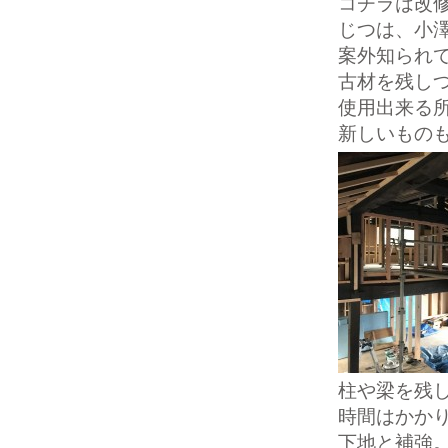
コチラは改
じつは、小
案外知られ
古材を残し
使用出来る
新しいもの
柱や梁を残
時間はかか
下地と補強