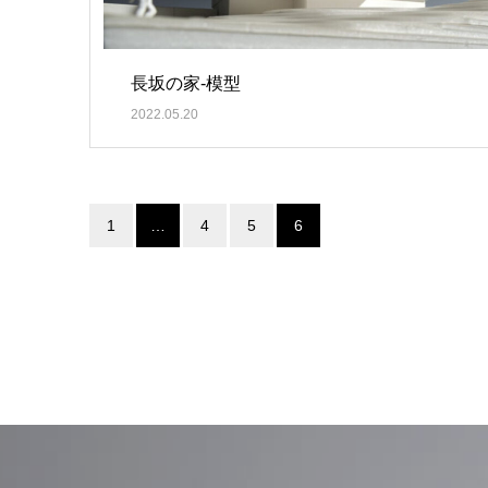
長坂の家-模型
2022.05.20
1
…
4
5
6