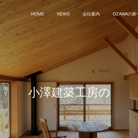
HOME
NEWS
会社案内
OZAWAの
小
澤
建
築
工
房
の
建
築
実
績