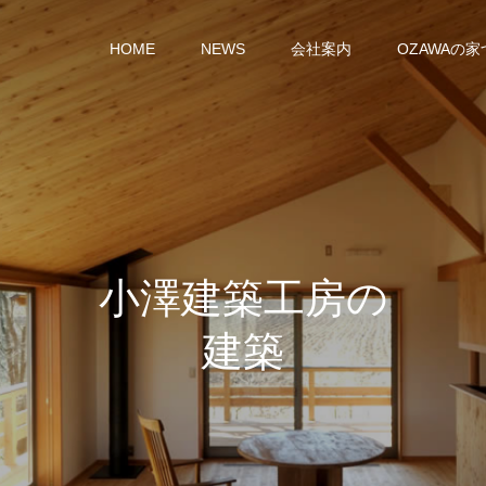
HOME
NEWS
会社案内
OZAWAの
小
澤
建
築
工
房
の
建
築
実
績