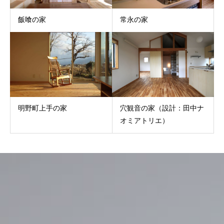
飯喰の家
常永の家
明野町上手の家
穴観音の家（設計：田中ナ
オミアトリエ）