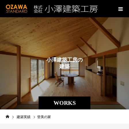
小
澤
建
築
工
房
の
建
築
実
績
WORKS
建築実績
登美の家