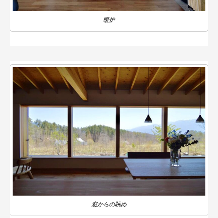
暖炉
窓からの眺め