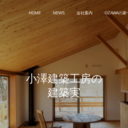
HOME
NEWS
会社案内
OZAWAの
小
澤
建
築
工
房
の
建
築
実
績