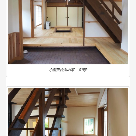
小淵沢松向の家 玄関2