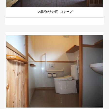
小淵沢松向の家 ストーブ