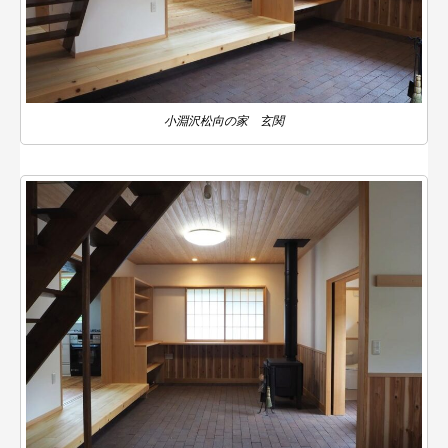
小淵沢松向の家 玄関