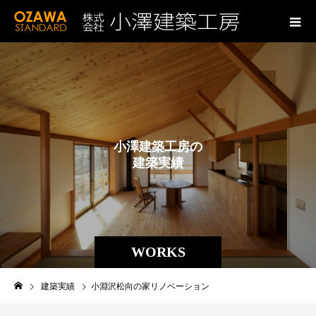
小
澤
建
築
工
房
の
建
築
実
績
WORKS
建築実績
小淵沢松向の家リノベーション