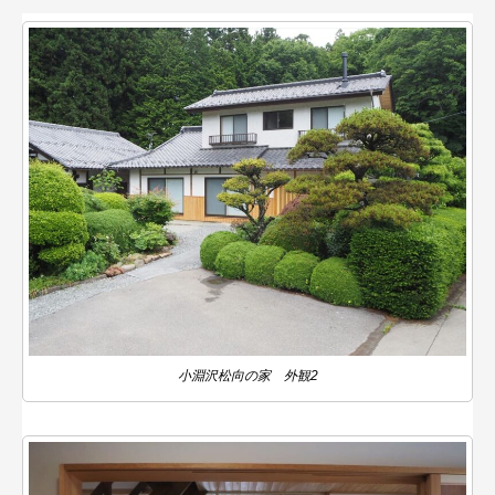
小淵沢松向の家 外観2