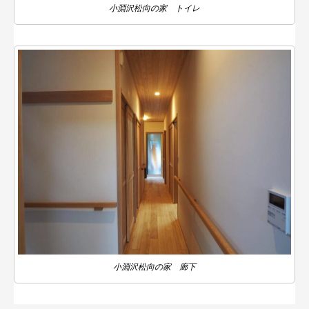
小淵沢松向の家 トイレ
小淵沢松向の家 廊下