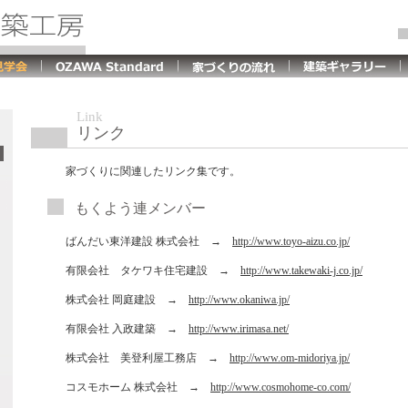
Link
リンク
家づくりに関連したリンク集です。
もくよう連メンバー
ばんだい東洋建設 株式会社 →
http://www.toyo-aizu.co.jp/
有限会社 タケワキ住宅建設 →
http://www.takewaki-j.co.jp/
株式会社 岡庭建設 →
http://www.okaniwa.jp/
有限会社 入政建築 →
http://www.irimasa.net/
株式会社 美登利屋工務店 →
http://www.om-midoriya.jp/
コスモホーム 株式会社 →
http://www.cosmohome-co.com/