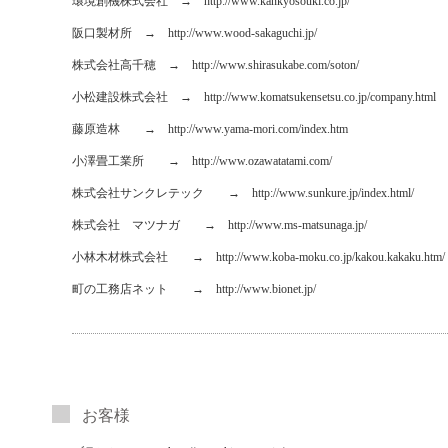
環境創機株式会社 →
http://www.kankyosouki.co.jp/
阪口製材所 →
http://www.wood-sakaguchi.jp/
株式会社高千穂 →
http://www.shirasukabe.com/soton/
小松建設株式会社 →
http://www.komatsukensetsu.co.jp/company.html
藤原造林 →
http://www.yama-mori.com/index.htm
小澤畳工業所 →
http://www.ozawatatami.com/
株式会社サンクレテック →
http://www.sunkure.jp/index.html/
株式会社 マツナガ →
http://www.ms-matsunaga.jp/
小林木材株式会社 →
http://www.koba-moku.co.jp/kakou.kakaku.htm/
町の工務店ネット →
http://www.bionet.jp/
お客様