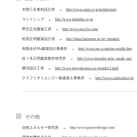
木曽三岳奥村設計所 →
http://www.quiet.co.jp/architecture/
ランドシップ →
http://www.landship.co.jp/
野沢正光建築工房 →
http://www.noz-bw.com/
松原正明建築設計室 →
http://plaza.harmonix.ne.jp/~mmatsu/
有限会社Ms建築設計事務所 →
http://www.ms-a.com/ms-profile.htm
佐々木正明建築都市研究所 →
http://www.geocities.jp/m_sasaki_aui/
横河設計工房 →
http://www.kenyokogawa.co.jp/index3.html
クラフトサイエンス一級建築士事務所 →
http://www.craftscience.jp/
その他
自然エネルギー研究所 →
http://www.passivedesign.com/